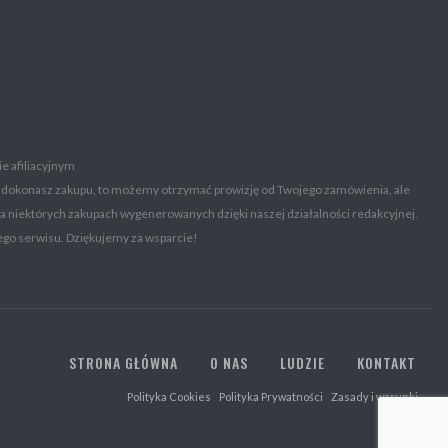
ie afiliacyjnym
acyjny i dokonasz zakupu, to możemy otrzymać prowizję od Twojego zamówienia, ale
na niektórych zakupach wygenerowanych dzięki naszej działalności redakcyjnej.
go serwisu. Dziękujemy za wsparcie!
STRONA GŁÓWNA
O NAS
LUDZIE
KONTAKT
Polityka Cookies
Polityka Prywatności
Zasady i warunki