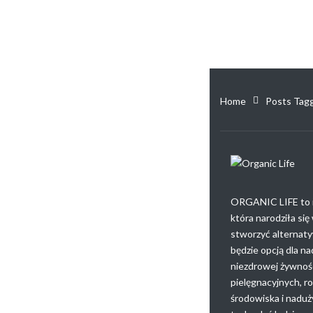
Home
Posts Tag
ORGANIC LIFE to i
która narodziła si
stworzyć alternaty
będzie opcją dla n
niezdrowej żywnoś
pielęgnacyjnych, r
środowiska i naduż