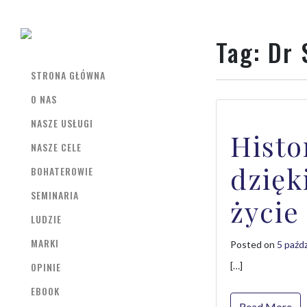
Tag:
Dr 
STRONA GŁÓWNA
O NAS
NASZE USŁUGI
Histo
NASZE CELE
dzięk
BOHATEROWIE
SEMINARIA
życie
LUDZIE
MARKI
Posted on
5 paźd
OPINIE
[…]
EBOOK
Read More