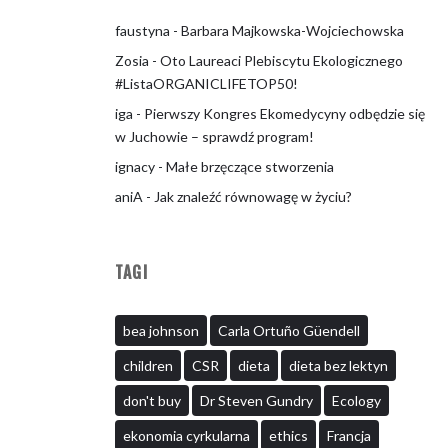
faustyna
-
Barbara Majkowska-Wojciechowska
Zosia
-
Oto Laureaci Plebiscytu Ekologicznego
#ListaORGANICLIFETOP50!
iga
-
Pierwszy Kongres Ekomedycyny odbędzie się
w Juchowie – sprawdź program!
ignacy
-
Małe brzęczące stworzenia
aniA
-
Jak znaleźć równowagę w życiu?
TAGI
bea johnson
Carla Ortuño Güendell
children
CSR
dieta
dieta bez lektyn
don't buy
Dr Steven Gundry
Ecology
ekonomia cyrkularna
ethics
Francja