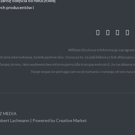
szansę odejścia od nieuczciwej
nych producentów i
Affiliate Disclosure/Informacja o program
 stronie internetowej, to linki partnerskie. Oznacza to, że jeśli klikniesz link afili
Twojej strony. Jako wydawnictwo informujemy (dla transparentności), że zarabiamy 
Twoje wsparcie pomaga nam w utrzymaniu i rozwoju strony nasze
TZ MEDIA
obert Lachmann
| Powered by
Creative Market