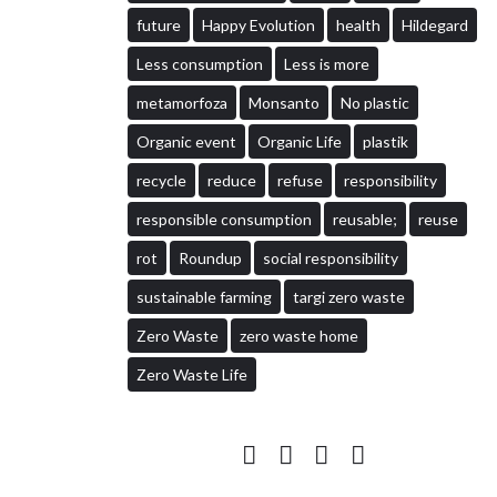
future
Happy Evolution
health
Hildegard
Less consumption
Less is more
metamorfoza
Monsanto
No plastic
Organic event
Organic Life
plastik
recycle
reduce
refuse
responsibility
responsible consumption
reusable;
reuse
rot
Roundup
social responsibility
sustainable farming
targi zero waste
Zero Waste
zero waste home
Zero Waste Life