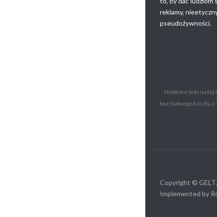
to, by dać ludziom 
reklamy, nieetycz
pseudożywności.
Niektóre linki na tej
bez żadnego kosztu z 
Copyright © GEL
Implemented by
R