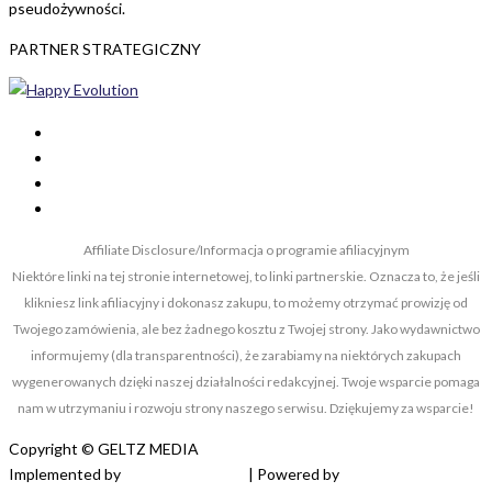
pseudożywności.
PARTNER STRATEGICZNY
Affiliate Disclosure/Informacja o programie afiliacyjnym
Niektóre linki na tej stronie internetowej, to linki partnerskie. Oznacza to, że jeśli
klikniesz link afiliacyjny i dokonasz zakupu, to możemy otrzymać prowizję od
Twojego zamówienia, ale bez żadnego kosztu z Twojej strony. Jako wydawnictwo
informujemy (dla transparentności), że zarabiamy na niektórych zakupach
wygenerowanych dzięki naszej działalności redakcyjnej. Twoje wsparcie pomaga
nam w utrzymaniu i rozwoju strony naszego serwisu. Dziękujemy za wsparcie!
Copyright © GELTZ MEDIA
Implemented by
Robert Lachmann
| Powered by
Creative Market