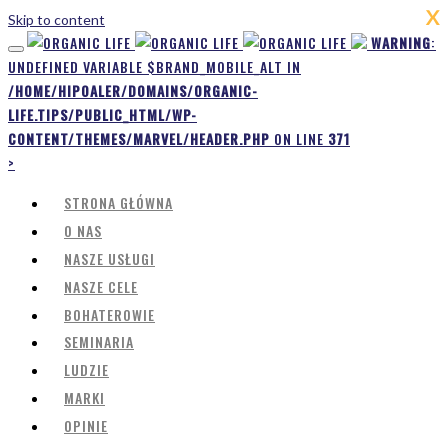
X
Skip to content
WARNING
:
UNDEFINED VARIABLE $BRAND_MOBILE_ALT IN
/HOME/HIPOALER/DOMAINS/ORGANIC-
LIFE.TIPS/PUBLIC_HTML/WP-
CONTENT/THEMES/MARVEL/HEADER.PHP
ON LINE
371
>
STRONA GŁÓWNA
O NAS
NASZE USŁUGI
NASZE CELE
BOHATEROWIE
SEMINARIA
LUDZIE
MARKI
OPINIE