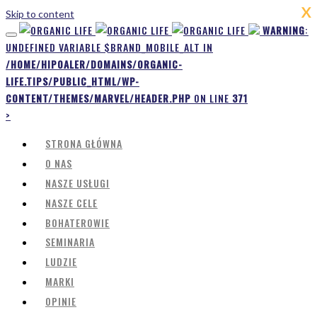
X
Skip to content
WARNING
:
UNDEFINED VARIABLE $BRAND_MOBILE_ALT IN
/HOME/HIPOALER/DOMAINS/ORGANIC-
LIFE.TIPS/PUBLIC_HTML/WP-
CONTENT/THEMES/MARVEL/HEADER.PHP
ON LINE
371
>
STRONA GŁÓWNA
O NAS
NASZE USŁUGI
NASZE CELE
BOHATEROWIE
SEMINARIA
LUDZIE
MARKI
OPINIE