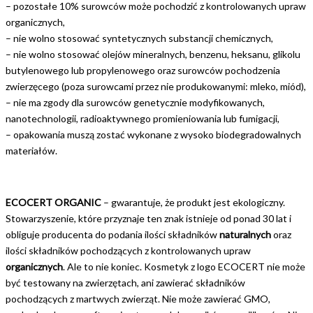
– pozostałe 10% surowców może pochodzić z kontrolowanych upraw
organicznych,
– nie wolno stosować syntetycznych substancji chemicznych,
– nie wolno stosować olejów mineralnych, benzenu, heksanu, glikolu
butylenowego lub propylenowego oraz surowców pochodzenia
zwierzęcego (poza surowcami przez nie produkowanymi: mleko, miód),
– nie ma zgody dla surowców genetycznie modyfikowanych,
nanotechnologii, radioaktywnego promieniowania lub fumigacji,
– opakowania muszą zostać wykonane z wysoko biodegradowalnych
materiałów.
ECOCERT ORGANIC
– gwarantuje, że produkt jest ekologiczny.
Stowarzyszenie, które przyznaje ten znak istnieje od ponad 30 lat i
obliguje producenta do podania ilości składników
naturalnych
oraz
ilości składników pochodzących z kontrolowanych upraw
organicznych
. Ale to nie koniec. Kosmetyk z logo ECOCERT nie może
być testowany na zwierzętach, ani zawierać składników
pochodzących z martwych zwierząt. Nie może zawierać GMO,