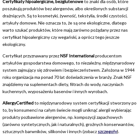
Certyfikaty hipoalergiczne, bezglutenowe
to znaki dla osób, które
poszukują produktów bez alergenów, albo określonych substancji
drażniących. Są to kosmetyki, żywność, tekstylia, środki czystości,
artykuły domowe. Nie oznacza to, że są one ekologiczne, dlatego
warto szukać produktów, które mają zarówno pożądany przez nas
certyfikat hipoalergiczny czy wegański, a oprócz tego jeszcze
ekologiczny.
Certyfikat przyznawany przez
NSF International
producentom
artykułów gospodarstwa domowego, to niezależny, międzynarodowy
system zajmujący się zdrowiem i bezpieczeństwem. Założona w 1944
roku organizacja ma ponad 70 lat doświadczenia w branży. Znak NSF
znajdziemy na suplementach diety, filtrach do wody, naczyniach
kuchennych, wyposażeniu basenów i innych wyrobach.
AllergyCertified
to międzynarodowy system certyfikacji stworzony po
to, by konsumenci na całym świecie mogli uniknąć alergii wybierając
produkty pozbawione alergenów, np. kompozycji zapachowych
(zarówno syntetycznych, jak i naturalnych), groźnych konserwantów,
sztucznych barwników, silikonów i innych (zobacz
szczegoły
).