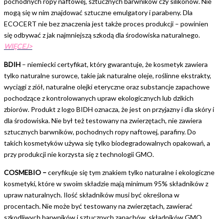
pochodnych ropy naftowej, sztucznych barwników czy silikonów. Nie
mogą się w nim znajdować sztuczne emulgatory i parabeny. Dla
ECOCERT nie bez znaczenia jest także proces produkcji – powinien
się odbywać z jak najmniejszą szkodą dla środowiska naturalnego.
WIĘCEJ>
BDIH
– niemiecki certyfikat, który gwarantuje, że kosmetyk zawiera
tylko naturalne surowce, takie jak naturalne oleje, roślinne ekstrakty,
wyciągi z ziół, naturalne olejki eteryczne oraz substancje zapachowe
pochodzące z kontrolowanych upraw ekologicznych lub dzikich
zbiorów. Produkt z logo BIDH oznacza, że jest on przyjazny i dla skóry i
dla środowiska. Nie był też testowany na zwierzętach, nie zawiera
sztucznych barwników, pochodnych ropy naftowej, parafiny. Do
takich kosmetyków używa się tylko biodegradowalnych opakowań, a
przy produkcji nie korzysta się z technologii GMO.
COSMEBIO –
ceryfikuje się tym znakiem tylko naturalne i ekologiczne
kosmetyki, które w swoim składzie mają minimum 95% składników z
upraw naturalnych. Ilość składników musi być określona w
procentach. Nie może być testowany na zwierzętach, zawierać
szkodliwych barwników i sztucznych zapachów, składników GMO.