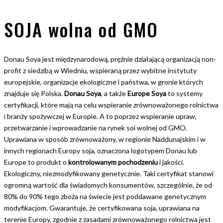
SOJA wolna od GMO
Donau Soya jest międzynarodową, prężnie działającą organizacją non-
profit z siedzibą w Wiedniu, wspieraną przez wybitne instytuty
europejskie, organizacje ekologiczne i państwa, w gronie których
znajduje się Polska.
Donau Soya
, a także
Europe Soya
to systemy
certyfikacji, które mają na celu wspieranie zrównoważonego rolnictwa
i branży spożywczej w Europie. A to poprzez wspieranie upraw,
przetwarzanie i wprowadzanie na rynek soi wolnej od GMO.
Uprawiana w sposób zrównoważony, w regionie Naddunajskim i w
innych regionach Europy soja, oznaczona logotypem Donau lub
Europe to produkt o
kontrolowanym pochodzeniu
i jakości.
Ekologiczny, niezmodyfikowany genetycznie. Taki certyfikat stanowi
ogromną wartość dla świadomych konsumentów, szczególnie, że od
80% do 90% tego zboża na świecie jest poddawane genetycznym
modyfikacjom. Gwarantuje, że certyfikowana soja, uprawiana na
terenie Europy, zgodnie z zasadami zrównoważonego rolnictwa jest