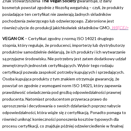
Znak stowarzyszenia
The Vegan Society
gwarantuje, iż dany
kosmetyk powstał zgodnie z filozofią wegańską – czyli, że produkty
posiadające ten certyfikat nie zawierają żadnych składników
pochodzenia zwierzęcego lub odzwierzęcego. Zabronione jest
również użycie do produkcji jakichkolwiek składników GMO.
WIĘCEJ>
VEGAN OK
– Certyfikat zgodny z normą ISO 14021 drugiego
stopnia, który reguluje, że producenci, importerzy lub dystrybutorzy
produktów samodzielnie deklarują, że ich produkty i ich wytwarzanie
są przyjazne środowisku. Nie potrzebny jest zatem dodatkowy udział
zewnętrznych jednostek certyfikujących. Wybór tego rodzaju
certyfikacji pozwala zaspokoić potrzeby kupujących i sprzedających.
Osoba kupująca produkty z tym znakiem otrzymuje gwarancję, że
powstał on zgodnie z wymogami norm ISO 14021, który zapewnia
prawdziwość oświadczenia pod groźbą odpowiedzialności prawnej
producenta. Natomiast producentom przywraca prawo do
uproszczenia i decydowania o swoich działaniach poprzez nabycie
odpowiedzialności, która wiąże się z certyfikacją. Ponadto pomaga to
również uniknąć konieczności ponoszenia kosztów typowych dla
procesu certyfikacji, co znajduje później odzwierciedlenie w finalnej