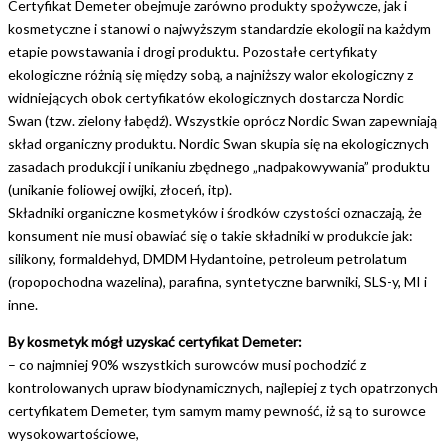
Certyfikat Demeter obejmuje zarówno produkty spożywcze, jak i
kosmetyczne i stanowi o najwyższym standardzie ekologii na każdym
etapie powstawania i drogi produktu. Pozostałe certyfikaty
ekologiczne różnią się między sobą, a najniższy walor ekologiczny z
widniejących obok certyfikatów ekologicznych dostarcza Nordic
Swan (tzw. zielony łabędź). Wszystkie oprócz Nordic Swan zapewniają
skład organiczny produktu. Nordic Swan skupia się na ekologicznych
zasadach produkcji i unikaniu zbędnego „nadpakowywania” produktu
(unikanie foliowej owijki, złoceń, itp).
Składniki organiczne kosmetyków i środków czystości oznaczają, że
konsument nie musi obawiać się o takie składniki w produkcie jak:
silikony, formaldehyd, DMDM Hydantoine, petroleum petrolatum
(ropopochodna wazelina), parafina, syntetyczne barwniki, SLS-y, MI i
inne.
By kosmetyk mógł uzyskać certyfikat Demeter:
– co najmniej 90% wszystkich surowców musi pochodzić z
kontrolowanych upraw biodynamicznych, najlepiej z tych opatrzonych
certyfikatem Demeter, tym samym mamy pewność, iż są to surowce
wysokowartościowe,