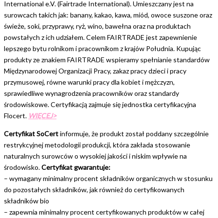
International e.V. (Fairtrade International). Umieszczany jest na
surowcach takich jak: banany, kakao, kawa, miód, owoce suszone oraz
świeże, soki, przyprawy, ryż, wino, bawełna oraz na produktach
powstałych z ich udziałem. Celem FAIRTRADE jest zapewnienie
lepszego bytu rolnikom i pracownikom z krajów Południa. Kupując
produkty ze znakiem FAIRTRADE wspieramy spełnianie standardów
Międzynarodowej Organizacji Pracy, zakaz pracy dzieci i pracy
przymusowej, równe warunki pracy dla kobiet i mężczyzn,
sprawiedliwe wynagrodzenia pracowników oraz standardy
środowiskowe. Certyfikacją zajmuje się jednostka certyfikacyjna
Flocert.
WIĘCEJ>
Certyfikat SoCert
informuje, że produkt został poddany szczególnie
restrykcyjnej metodologii produkcji, która zakłada stosowanie
naturalnych surowców o wysokiej jakości i niskim wpływie na
środowisko.
Certyfikat gwarantuje:
– wymagany minimalny procent składników organicznych w stosunku
do pozostałych składników, jak również do certyfikowanych
składników bio
– zapewnia minimalny procent certyfikowanych produktów w całej