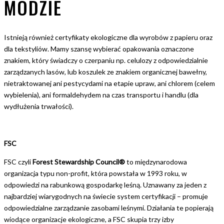
MODZIE
Istnieją również certyfikaty ekologiczne dla wyrobów z papieru oraz
dla tekstyliów. Mamy szansę wybierać opakowania oznaczone
znakiem, który świadczy o czerpaniu np. celulozy z odpowiedzialnie
zarządzanych lasów, lub koszulek ze znakiem organicznej bawełny,
nietraktowanej ani pestycydami na etapie upraw, ani chlorem (celem
wybielenia), ani formaldehydem na czas transportu i handlu (dla
wydłużenia trwałości).
FSC
FSC czyli
Forest Stewardship Council®
to międzynarodowa
organizacja typu non-profit, która powstała w 1993 roku, w
odpowiedzi na rabunkową gospodarkę leśną. Uznawany za jeden z
najbardziej wiarygodnych na świecie system certyfikacji – promuje
odpowiedzialne zarządzanie zasobami leśnymi. Działania te popierają
wiodące organizacje ekologiczne, a FSC skupia trzy izby