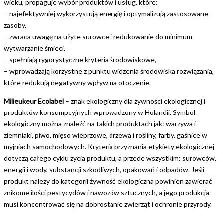
wieku, propaguje wybór produktów i usług, które:
– najefektywniej wykorzystują energię i optymalizują zastosowane
zasoby,
– zwraca uwagę na użyte surowce i redukowanie do minimum
wytwarzanie śmieci,
– spełniają rygorystyczne kryteria środowiskowe,
– wprowadzają korzystne z punktu widzenia środowiska rozwiązania,
które redukują negatywny wpływ na otoczenie.
Milieukeur Ecolabel
– znak ekologiczny dla żywności ekologicznej i
produktów konsumpcyjnych wprowadzony w Holandii. Symbol
ekologiczny można znaleźć na takich produktach jak: warzywa i
ziemniaki, piwo, mięso wieprzowe, drzewa i rośliny, farby, gaśnice w
myjniach samochodowych. Kryteria przyznania etykiety ekologicznej
dotyczą całego cyklu życia produktu, a przede wszystkim: surowców,
energii i wody, substancji szkodliwych, opakowań i odpadów. Jeśli
produkt należy do kategorii żywność ekologiczna powinien zawierać
znikome ilości pestycydów i nawozów sztucznych, a jego produkcja
musi koncentrować się na dobrostanie zwierząt i ochronie przyrody.