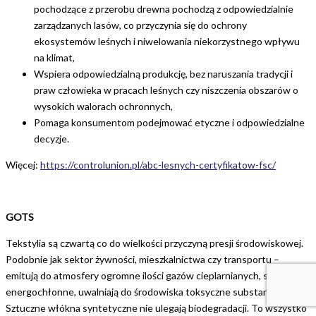
pochodzące z przerobu drewna pochodzą z odpowiedzialnie
zarządzanych lasów, co przyczynia się do ochrony
ekosystemów leśnych i niwelowania niekorzystnego wpływu
na klimat,
Wspiera odpowiedzialną produkcję, bez naruszania tradycji i
praw człowieka w pracach leśnych czy niszczenia obszarów o
wysokich walorach ochronnych,
Pomaga konsumentom podejmować etyczne i odpowiedzialne
decyzje.
Więcej:
https://controlunion.pl/abc-lesnych-certyfikatow-fsc/
GOTS
Tekstylia są czwartą co do wielkości przyczyną presji środowiskowej.
Podobnie jak sektor żywności, mieszkalnictwa czy transportu –
emitują do atmosfery ogromne ilości gazów cieplarnianych, są bardzo
energochłonne, uwalniają do środowiska toksyczne substancje.
Sztuczne włókna syntetyczne nie ulegają biodegradacji. To wszystko